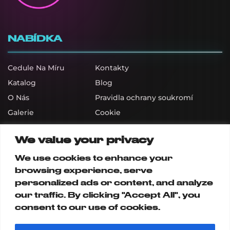
NABÍDKA
Cedule Na Míru
Kontakty
Katalog
Blog
O Nás
Pravidla ochrany soukromí
Galerie
Cookie
RYCHLÝ KONTAKT:
We value your privacy
We use cookies to enhance your
neons@neons.cz
+420 773 682 410
browsing experience, serve
+420 773 998 271
personalized ads or content, and analyze
+420 777 994 777
our traffic. By clicking "Accept All", you
consent to our use of cookies.