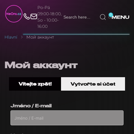
Po-Pá
Search Button
Search
09:00-18:00,
0
MENU
for:
So - 10:00-
16:00
Hlavní
Мой аккаунт
Мой аккаунт
Vítejte zpět!
Vytvořte si účet
Jméno / E-mail