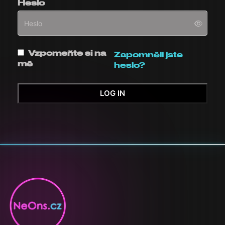
Heslo
Vzpomeňte si na
Zapomněli jste
mě
heslo?
LOG IN